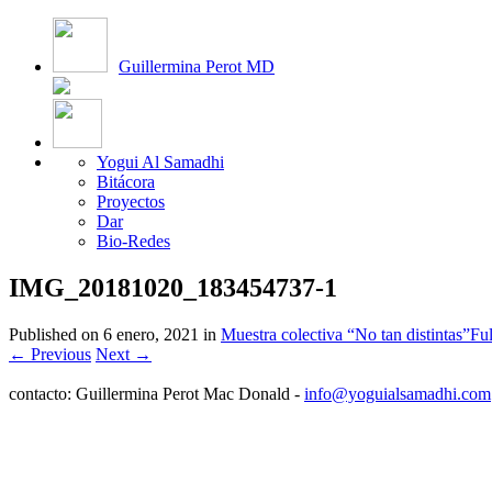
Guillermina Perot MD
Yogui Al Samadhi
Bitácora
Proyectos
Dar
Bio-Redes
IMG_20181020_183454737-1
Published on
6 enero, 2021
in
Muestra colectiva “No tan distintas”
Ful
←
Previous
Next
→
contacto: Guillermina Perot Mac Donald -
info@yoguialsamadhi.com