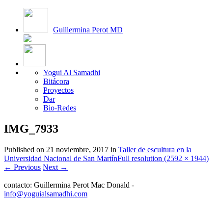
Guillermina Perot MD
Yogui Al Samadhi
Bitácora
Proyectos
Dar
Bio-Redes
IMG_7933
Published on
21 noviembre, 2017
in
Taller de escultura en la
Universidad Nacional de San Martín
Full resolution (2592 × 1944)
←
Previous
Next
→
contacto: Guillermina Perot Mac Donald -
info@yoguialsamadhi.com